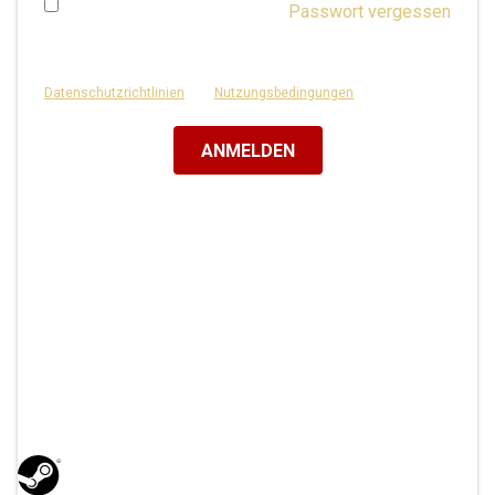
Passwort vergessen
Merken
Diese Website ist durch reCAPTCHA geschützt und es gelten die
Datenschutzrichtlinien
und
Nutzungsbedingungen
von Google.
Oder melde dich an
mit