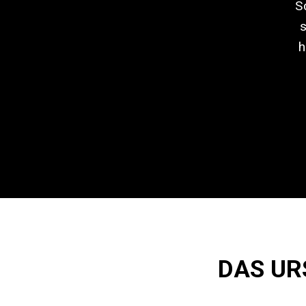
S
s
h
DAS UR