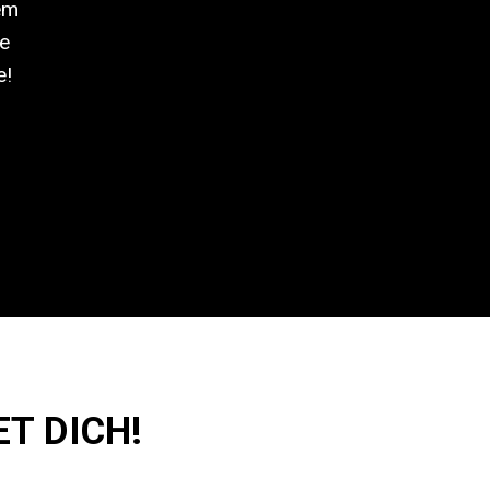
em
me
e!
T DICH!